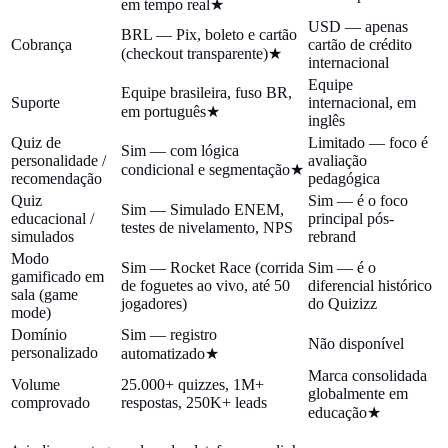
em tempo real
★
USD — apenas
BRL — Pix, boleto e cartão
Cobrança
cartão de crédito
(checkout transparente)
★
internacional
Equipe
Equipe brasileira, fuso BR,
Suporte
internacional, em
em português
★
inglês
Quiz de
Limitado — foco é
Sim — com lógica
personalidade /
avaliação
condicional e segmentação
★
recomendação
pedagógica
Quiz
Sim — é o foco
Sim — Simulado ENEM,
educacional /
principal pós-
testes de nivelamento, NPS
simulados
rebrand
Modo
Sim — Rocket Race (corrida
Sim — é o
gamificado em
de foguetes ao vivo, até 50
diferencial histórico
sala (game
jogadores)
do Quizizz
mode)
Domínio
Sim — registro
Não disponível
personalizado
automatizado
★
Marca consolidada
Volume
25.000+ quizzes, 1M+
globalmente em
comprovado
respostas, 250K+ leads
educação
★