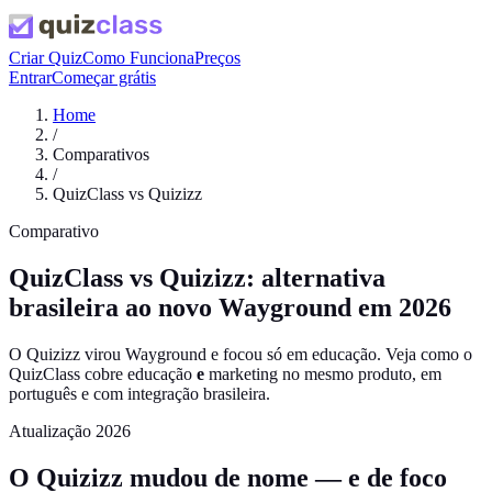
Criar Quiz
Como Funciona
Preços
Entrar
Começar grátis
Home
/
Comparativos
/
QuizClass vs Quizizz
Comparativo
QuizClass vs Quizizz: alternativa
brasileira ao novo Wayground em 2026
O Quizizz virou Wayground e focou só em educação. Veja como o
QuizClass cobre educação
e
marketing no mesmo produto, em
português e com integração brasileira.
Atualização 2026
O Quizizz mudou de nome — e de foco