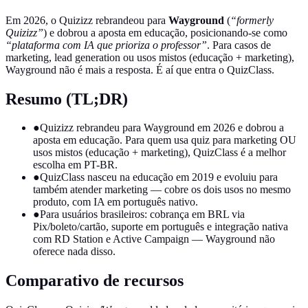
Em 2026, o Quizizz rebrandeou para
Wayground
(
“formerly
Quizizz”
) e dobrou a aposta em educação, posicionando-se como
“plataforma com IA que prioriza o professor”
. Para casos de
marketing, lead generation ou usos mistos (educação + marketing),
Wayground não é mais a resposta. É aí que entra o QuizClass.
Resumo (TL;DR)
●
Quizizz rebrandeu para Wayground em 2026 e dobrou a
aposta em educação. Para quem usa quiz para marketing OU
usos mistos (educação + marketing), QuizClass é a melhor
escolha em PT-BR.
●
QuizClass nasceu na educação em 2019 e evoluiu para
também atender marketing — cobre os dois usos no mesmo
produto, com IA em português nativo.
●
Para usuários brasileiros: cobrança em BRL via
Pix/boleto/cartão, suporte em português e integração nativa
com RD Station e Active Campaign — Wayground não
oferece nada disso.
Comparativo de recursos