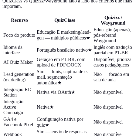
QuizClass vs Quizizz/Wayground lado a lado nos critérios que mais
importam.
Quizizz /
Recurso
QuizClass
Wayground
Educação (apenas),
Educação E marketing/lead-
Foco do produto
pós-rebrand
gen — múltiplos públicos
★
Wayground
Idioma da
Inglês com tradução
Português brasileiro nativo
★
interface
parcial em PT-BR
Geração em PT-BR, com
Disponível, prioriza
AI Quiz Maker
upload de PDF/DOCX
casos pedagógicos
Sim — funis, captura de e-
Lead generation
Não — focado em
mail, segmentação
(marketing)
sala de aula
automática
★
Integração RD
Nativa via OAuth
★
Não disponível
Station
Integração
Active
Nativa
★
Não disponível
Campaign
GA4 e
Configuração nativa por
Não disponível
Facebook Pixel
quiz
★
Sim — envio de respostas
Webhook
Não disponível