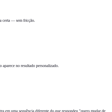
ma certa — sem fricção.
so aparece no resultado personalizado.
entra em uma sequência diferente do que respondeu "quero mudar de