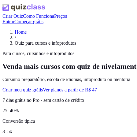
Criar Quiz
Como Funciona
Preços
Entrar
Começar grátis
Home
/
Quiz para cursos e infoprodutos
Para cursos, cursinhos e infoprodutos
Venda mais cursos com quiz de nivelamento
Cursinho preparatório, escola de idiomas, infoproduto ou mentoria — c
Criar meu quiz grátis
Ver planos a partir de R$ 47
7 dias grátis no Pro · sem cartão de crédito
25–40%
Conversão típica
3–5x