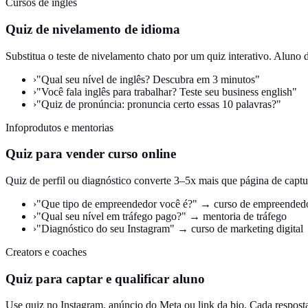
Cursos de inglês
Quiz de nivelamento de idioma
Substitua o teste de nivelamento chato por um quiz interativo. Aluno 
›
"Qual seu nível de inglês? Descubra em 3 minutos"
›
"Você fala inglês para trabalhar? Teste seu business english"
›
"Quiz de pronúncia: pronuncia certo essas 10 palavras?"
Infoprodutos e mentorias
Quiz para vender curso online
Quiz de perfil ou diagnóstico converte 3–5x mais que página de captura
›
"Que tipo de empreendedor você é?" → curso de empreended
›
"Qual seu nível em tráfego pago?" → mentoria de tráfego
›
"Diagnóstico do seu Instagram" → curso de marketing digital
Creators e coaches
Quiz para captar e qualificar aluno
Use quiz no Instagram, anúncio do Meta ou link da bio. Cada respos