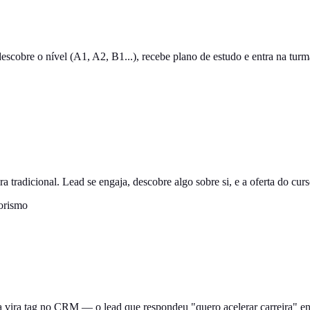
descobre o nível (A1, A2, B1...), recebe plano de estudo e entra na tur
 tradicional. Lead se engaja, descobre algo sobre si, e a oferta do cur
orismo
ta vira tag no CRM — o lead que respondeu "quero acelerar carreira" 